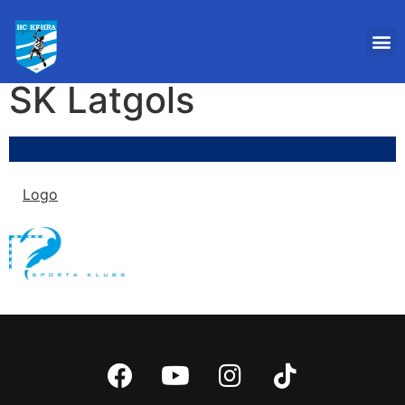
SK Latgols
Kuupäev
Esileht
Results
Away
Time
Logo