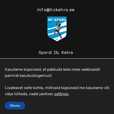
info@hckehra.ee
Spordi 2b, Kehra
Kasutame küpsiseid, et pakkuda teile meie veebisaidil 
MTÜ Kehra Käsipall
parimat kasutuskogemust.

Lisateavet selle kohta, milliseid küpsiseid me kasutame või 
välja lülitada, saate jaotises 
settings
.
Nõustu