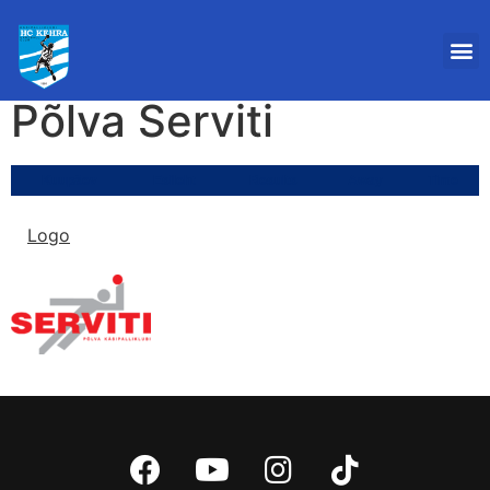
Põlva Serviti
Kuupäev
Esileht
Results
Away
Time
Logo