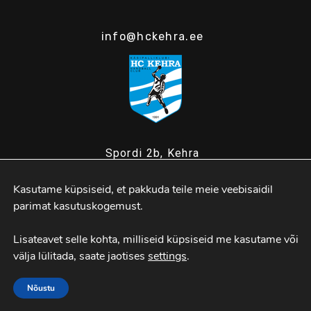
info@hckehra.ee
Spordi 2b, Kehra
Kasutame küpsiseid, et pakkuda teile meie veebisaidil 
MTÜ Kehra Käsipall
parimat kasutuskogemust.

Lisateavet selle kohta, milliseid küpsiseid me kasutame või 
välja lülitada, saate jaotises 
settings
.
Nõustu