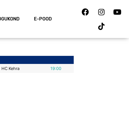
OGUKOND
E-POOD
Away
Time
HC Kehra
19:00