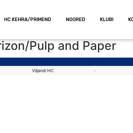
HC KEHRA/PRIMEND
NOORED
KLUBI
K
izon/Pulp and Paper
Esileht
Results
Viljandi HC
-