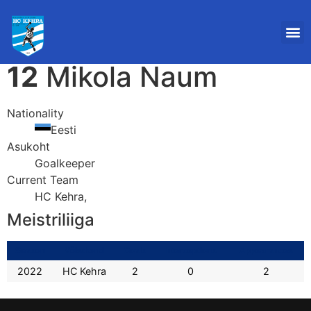
12
Mikola Naum
Nationality
Eesti
Asukoht
Goalkeeper
Current Team
HC Kehra,
Meistriliiga
Season
Võistkond
Goals
Interceptions
Appearances
2022
HC Kehra
2
0
2