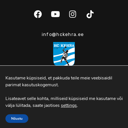
info@hckehra.ee
Kasutame küpsiseid, et pakkuda teile meie veebisaidil 
Spordi 2b, Kehra
parimat kasutuskogemust.

Lisateavet selle kohta, milliseid küpsiseid me kasutame või 
MTÜ Kehra Käsipall
välja lülitada, saate jaotises 
settings
.
Nõustu